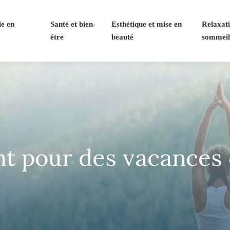
e en
Santé et bien-
Esthétique et mise en
Relaxati
être
beauté
sommei
ht pour des vacances 